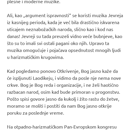
plesne i moderne muzike.
Ali, kao „argument ispravnosti“ se koristi muzika Jevreja
iz kasnijeg perioda, kada je već bila drastično iskvarena
uticajem neznabožačkih naroda, slično kao i kod nas
danas! Jevreji su tada preuzeli vidno veće bubnjeve, kao
što su to imali svi ostali pagani oko njih. Upravo ta
muzika omogućuje i pojačava opsednutost mnogih ljudi
u harizmatičkim krugovima.
Kad pogledamo ponovo Otkrivenje, Bog jasno kaže da
će ispljunuti Laodikeju, i vidimo da posle nje nema nove
crkve. Bog je Bog reda i organizacije, i ne želi haotično
razbacan narod, osim kad bude primoran u progonstvu.
Pošto spisi govore jasno da kukolj i žito rastu do žetve,
moramo se moliti i postiti da nam Bog jasno otkrije
poruku za poslednje vreme.
Na otpadno-harizmatičkom Pan-Evropskom kongresu