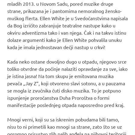
mladih 2013. u Novom Sadu, pored muzike druge
strane, prikazana je i pantomima nemoralnog žensko-
muškog flerta. Ellen White je u Svedočanstvima napisala
da Bog izričito zabranjuje teatralne nastupe kako u
okviru adventizma tako i van njega. Čak i na takvu istinu
dolaze argumenti kako je Ellen White pohvalila unuku
kada je imala jednostavan dečji nastup u crkvi!
Kada neko ostane dovoljno dugo u otpadu, njegovo srce
toliko otvrdne da počinje nalaziti opravdanje za sve, iako
je istina jasna! Na tom skupu je emitovana muzika
pevača „Jay Z“, koji otvoreno slavi sotonu, a u pauzama
se mogla iz zvučnika čuti disko muzika. To je potpuno
ispunjenje proročanstva Duha Proroštva o formi
manifestacije poslednjeg otpada naposredno pred kraj.
Mnogi verni, koji su sa iskrenim pobudama bili tamo,
nisu to ni primetili kao mnogi sa strane, zato što se uz
ogromno prisustvo zlih palih anđela na njihovoj teritoriji