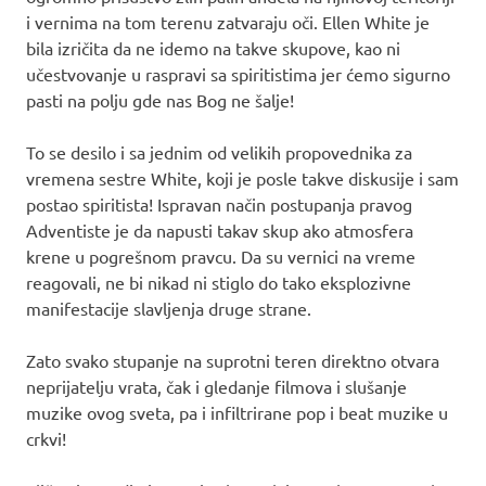
i vernima na tom terenu zatvaraju oči. Ellen White je
bila izričita da ne idemo na takve skupove, kao ni
učestvovanje u raspravi sa spiritistima jer ćemo sigurno
pasti na polju gde nas Bog ne šalje!
To se desilo i sa jednim od velikih propovednika za
vremena sestre White, koji je posle takve diskusije i sam
postao spiritista! Ispravan način postupanja pravog
Adventiste je da napusti takav skup ako atmosfera
krene u pogrešnom pravcu. Da su vernici na vreme
reagovali, ne bi nikad ni stiglo do tako eksplozivne
manifestacije slavljenja druge strane.
Zato svako stupanje na suprotni teren direktno otvara
neprijatelju vrata, čak i gledanje filmova i slušanje
muzike ovog sveta, pa i infiltrirane pop i beat muzike u
crkvi!