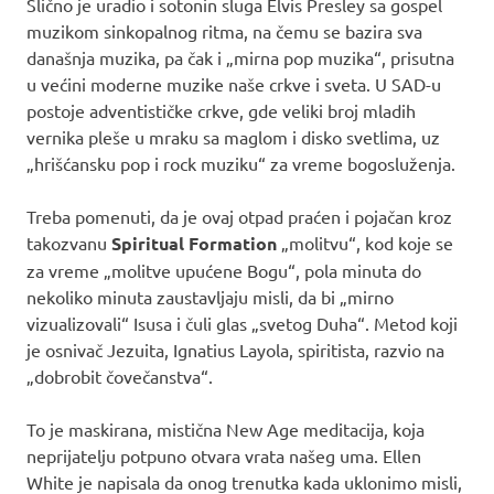
Slično je uradio i sotonin sluga Elvis Presley sa gospel
muzikom sinkopalnog ritma, na čemu se bazira sva
današnja muzika, pa čak i „mirna pop muzika“, prisutna
u većini moderne muzike naše crkve i sveta. U SAD-u
postoje adventističke crkve, gde veliki broj mladih
vernika pleše u mraku sa maglom i disko svetlima, uz
„hrišćansku pop i rock muziku“ za vreme bogosluženja.
Treba pomenuti, da je ovaj otpad praćen i pojačan kroz
takozvanu
Spiritual Formation
„molitvu“, kod koje se
za vreme „molitve upućene Bogu“, pola minuta do
nekoliko minuta zaustavljaju misli, da bi „mirno
vizualizovali“ Isusa i čuli glas „svetog Duha“. Metod koji
je osnivač Jezuita, Ignatius Layola, spiritista, razvio na
„dobrobit čovečanstva“.
To je maskirana, mistična New Age meditacija, koja
neprijatelju potpuno otvara vrata našeg uma. Ellen
White je napisala da onog trenutka kada uklonimo misli,