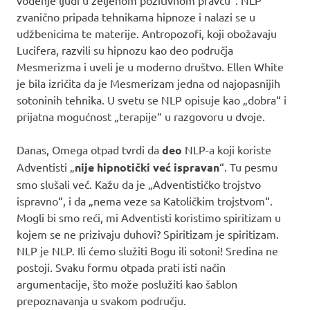
zvanično pripada tehnikama hipnoze i nalazi se u
udžbenicima te materije. Antropozofi, koji obožavaju
Lucifera, razvili su hipnozu kao deo područja
Mesmerizma i uveli je u moderno društvo. Ellen White
je bila izričita da je Mesmerizam jedna od najopasnijih
sotoninih tehnika. U svetu se NLP opisuje kao „dobra“ i
prijatna mogućnost „terapije“ u razgovoru u dvoje.
Danas, Omega otpad tvrdi da
deo
NLP-a koji koriste
Adventisti „
nije hipnotički već ispravan
“. Tu pesmu
smo slušali već. Kažu da je „Adventističko trojstvo
ispravno“, i da „nema veze sa Katoličkim trojstvom“.
Mogli bi smo reći, mi Adventisti koristimo spiritizam u
kojem se ne prizivaju duhovi? Spiritizam je spiritizam.
NLP je NLP. Ili ćemo služiti Bogu ili sotoni! Sredina ne
postoji. Svaku formu otpada prati isti način
argumentacije, što može poslužiti kao šablon
prepoznavanja u svakom području.