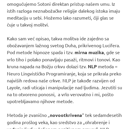
omogućujemo Sotoni direktan pristup našem umu. Iz
istih razloga neznabožačke religije dalekog istoka imaju
meditaciju u sebi. Možemo lako razumeti, čiji glas se
čuje u takvoj molitvi.
Kako sam već opisao, takva molitva ide zajedno sa
obožavanjem lažnog svetog Duha, prikrivenog Lucifera.
Pod metode hipnoze spada i tzv.
mirna muzika
, gde se
vrlo tiho i polako ponavljaju pasaži, ritmovi i tonovi. Kao
kruna napada na Božju crkvu dolazi tzv.
NLP
metoda =
Neuro Lingvističko Programiranje, koja se prikrala preko
najviših redova naše crkve. NLP je takođe razvijen od
Layole, radi uticaja i manipulacije nad ljudima. Jezutiti su
na to otvoreno ponosni, a vrlo verovatno i mi, pošto
upotrebljavamo njihove metode.
Metoda je zvanično „
novootkrivena
“ tek sedamdesetih
godina prošlog veka, kao sredstvo za „ohrabrenje i
vođenje ljudi u željenom pozitivnom pravcu“. NLP