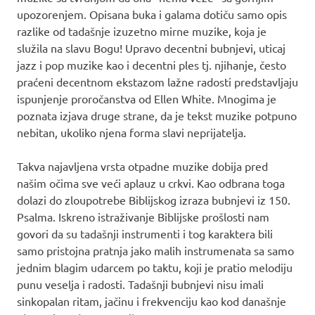
upozorenjem. Opisana buka i galama dotiču samo opis
razlike od tadašnje izuzetno mirne muzike, koja je
služila na slavu Bogu! Upravo decentni bubnjevi, uticaj
jazz i pop muzike kao i decentni ples tj. njihanje, često
praćeni decentnom ekstazom lažne radosti predstavljaju
ispunjenje proročanstva od Ellen White. Mnogima je
poznata izjava druge strane, da je tekst muzike potpuno
nebitan, ukoliko njena forma slavi neprijatelja.
Takva najavljena vrsta otpadne muzike dobija pred
našim očima sve veći aplauz u crkvi. Kao odbrana toga
dolazi do zloupotrebe Biblijskog izraza bubnjevi iz 150.
Psalma. Iskreno istraživanje Biblijske prošlosti nam
govori da su tadašnji instrumenti i tog karaktera bili
samo pristojna pratnja jako malih instrumenata sa samo
jednim blagim udarcem po taktu, koji je pratio melodiju
punu veselja i radosti. Tadašnji bubnjevi nisu imali
sinkopalan ritam, jačinu i frekvenciju kao kod današnje