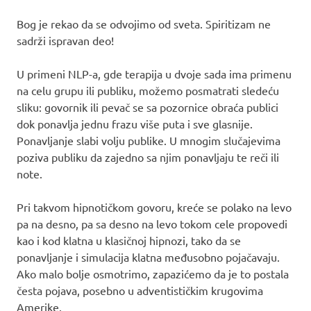
Bog je rekao da se odvojimo od sveta. Spiritizam ne
sadrži ispravan deo!
U primeni NLP-a, gde terapija u dvoje sada ima primenu
na celu grupu ili publiku, možemo posmatrati sledeću
sliku: govornik ili pevač se sa pozornice obraća publici
dok ponavlja jednu frazu više puta i sve glasnije.
Ponavljanje slabi volju publike. U mnogim slučajevima
poziva publiku da zajedno sa njim ponavljaju te reči ili
note.
Pri takvom hipnotičkom govoru, kreće se polako na levo
pa na desno, pa sa desno na levo tokom cele propovedi
kao i kod klatna u klasičnoj hipnozi, tako da se
ponavljanje i simulacija klatna međusobno pojačavaju.
Ako malo bolje osmotrimo, zapazićemo da je to postala
česta pojava, posebno u adventističkim krugovima
Amerike.