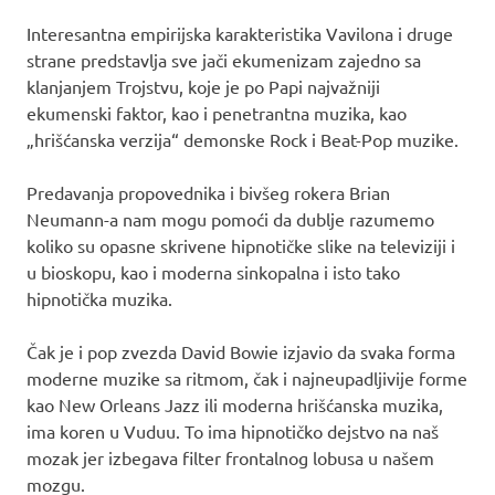
Interesantna empirijska karakteristika Vavilona i druge
strane predstavlja sve jači ekumenizam zajedno sa
klanjanjem Trojstvu, koje je po Papi najvažniji
ekumenski faktor, kao i penetrantna muzika, kao
„hrišćanska verzija“ demonske Rock i Beat-Pop muzike.
Predavanja propovednika i bivšeg rokera Brian
Neumann-a nam mogu pomoći da dublje razumemo
koliko su opasne skrivene hipnotičke slike na televiziji i
u bioskopu, kao i moderna sinkopalna i isto tako
hipnotička muzika.
Čak je i pop zvezda David Bowie izjavio da svaka forma
moderne muzike sa ritmom, čak i najneupadljivije forme
kao New Orleans Jazz ili moderna hrišćanska muzika,
ima koren u Vuduu. To ima hipnotičko dejstvo na naš
mozak jer izbegava filter frontalnog lobusa u našem
mozgu.