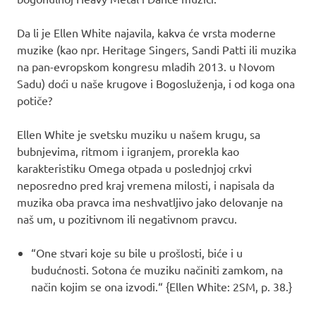
Da li je Ellen White najavila, kakva će vrsta moderne
muzike (kao npr. Heritage Singers, Sandi Patti ili muzika
na pan-evropskom kongresu mladih 2013. u Novom
Sadu) doći u naše krugove i Bogosluženja, i od koga ona
potiče?
Ellen White je svetsku muziku u našem krugu, sa
bubnjevima, ritmom i igranjem, prorekla kao
karakteristiku Omega otpada u poslednjoj crkvi
neposredno pred kraj vremena milosti, i napisala da
muzika oba pravca ima neshvatljivo jako delovanje na
naš um, u pozitivnom ili negativnom pravcu.
“One stvari koje su bile u prošlosti, biće i u
budućnosti. Sotona će muziku načiniti zamkom, na
način kojim se ona izvodi.“ {Ellen White: 2SM, p. 38.}