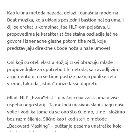
Kao kruna metoda napada, dolazi i današnja moderna
Beat muzika, koja uklanja poslednji bastion našeg uma, i
čiji se efekat u kombinaciji sa NLP-om pojačava. U
propovedima je karakteristična stalna oscilacija jačine
govora i iznenadne glasne potom tihe reči, koje
predstavljaju direktne ubode noža u naše umove!
Oni koji su oteli vlast u Božjoj crkvi obrazuju mlade
propovednike za upotrebu tih metoda, sa zavodljivim
argumentom, da se time postiže pažnja publike celo
vreme, tako da „istina“ može lakše dopreti.
Mladi NLP „Evanđelisti“ u našoj crkvi zaista imaju više
uspeha nego stariji. Ta metoda masivno slabi snagu naše
volje i vodi ka tome da se ono što čujemo, time i složimo
bez razmišljanja. Slično kao i kod starije metode
„Backward Masking“ – puštanje pesama unatraške koje