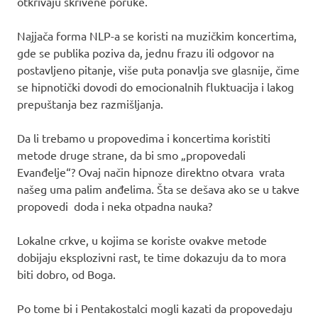
otkrivaju skrivene poruke.
Najjača forma NLP-a se koristi na muzičkim koncertima,
gde se publika poziva da, jednu frazu ili odgovor na
postavljeno pitanje, više puta ponavlja sve glasnije, čime
se hipnotički dovodi do emocionalnih fluktuacija i lakog
prepuštanja bez razmišljanja.
Da li trebamo u propovedima i koncertima koristiti
metode druge strane, da bi smo „propovedali
Evanđelje“? Ovaj način hipnoze direktno otvara vrata
našeg uma palim anđelima. Šta se dešava ako se u takve
propovedi doda i neka otpadna nauka?
Lokalne crkve, u kojima se koriste ovakve metode
dobijaju eksplozivni rast, te time dokazuju da to mora
biti dobro, od Boga.
Po tome bi i Pentakostalci mogli kazati da propovedaju