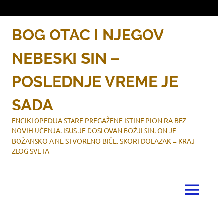
Skip
to
content
BOG OTAC I NJEGOV
NEBESKI SIN –
POSLEDNJE VREME JE
SADA
ENCIKLOPEDIJA STARE PREGAŽENE ISTINE PIONIRA BEZ
NOVIH UČENJA. ISUS JE DOSLOVAN BOŽJI SIN. ON JE
BOŽANSKO A NE STVORENO BIĆE. SKORI DOLAZAK = KRAJ
ZLOG SVETA
MENU