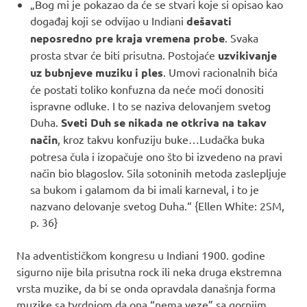
„Bog mi je pokazao da će se stvari koje si opisao kao
događaj koji se odvijao u Indiani
dešavati
neposredno pre kraja vremena probe
. Svaka
prosta stvar će biti prisutna. Postojaće
uzvikivanje
uz bubnjeve muziku i ples
. Umovi racionalnih bića
će postati toliko konfuzna da neće moći donositi
ispravne odluke. I to se naziva delovanjem svetog
Duha.
Sveti Duh se nikada ne otkriva na takav
način
, kroz takvu konfuziju buke…Ludačka buka
potresa čula i izopačuje ono što bi izvedeno na pravi
način bio blagoslov. Sila sotoninih metoda zaslepljuje
sa bukom i galamom da bi imali karneval, i to je
nazvano delovanje svetog Duha.“ {Ellen White: 2SM,
p. 36}
Na adventističkom kongresu u Indiani 1900. godine
sigurno nije bila prisutna rock ili neka druga ekstremna
vrsta muzike, da bi se onda opravdala današnja forma
muzike sa tvrdnjom da ona “nema veze” sa gornjim