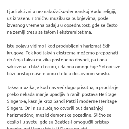
Ljudi aktivni u neznabožačko-demonskoj Vudu religiji,
uz izraženu ritmičnu muziku sa bubnjevima, posle
izvesnog vremena padaju u opsednutost, gde se često
na zemlji tresu sa telom i ekstremitetima.
Istu pojavu vidimo i kod produbljenih harizmatičkih
krugova. Tek kod takvih ekstrema možemo prepoznati
do čega takva muzika postepeno dovodi, pa i ona
sakrivena u blažu formu, i da ona omogućuje Sotoni sve
bliži pristup našem umu i telu u doslovnom smislu.
Takva muzika je kod nas već dugo prisutna, a prodrla je
preko nekada manje upadljivih ranih postava Heritage
Singers-a, kasnije kroz Sandi Patti i moderne Heritage
Singers. Oni nisu slučajno otvorili put današnjoj
harizmatičnoj muzici demonske pozadine. Slično se
desilo i u svetu, gde su Beatles-i omogućili pristup
bogohulnoj Heavy Metal i Dance muzici.